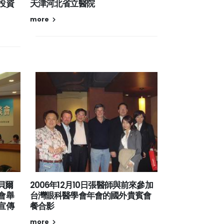
投資
天津河北省立醫院
more
諾貝爾
2006年12月10日張醫師與前來參加
會舉
台灣眼科醫學會年會的國外貴賓會
宣傳
餐合影
more