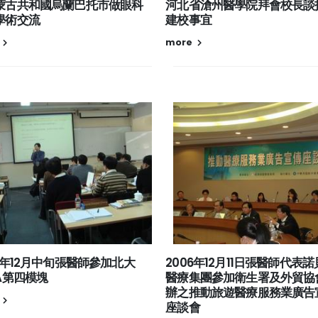
蒙古共和國烏蘭巴托市做眼科
河北省滄州醫學院拜會校長談
學術交流
建校事宜
more
6年12月中旬張醫師參加北大
2006年12月11日張醫師代表
A第四模塊
醫療集團參加衛生署及外貿協
辦之推動旅遊醫療服務業廣告
座談會