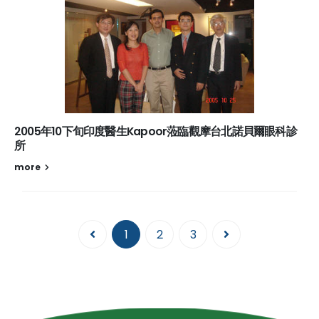
2005年10下旬印度醫生Kapoor蒞臨觀摩台北諾貝爾眼科診
所
more
1
2
3