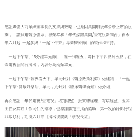
感謝媒體大前輩練董事長的支持與鼓勵，也應因集團明後年公發上市的規
劃，「諾貝爾醫療體系」很榮幸和「年代媒體集團/壹電視新聞台」自今
年六月起. 一起參與「一起下午茶」專業醫療節目的製作和主持。
「一起下午茶」15分鐘單元節目，週一到週五，每日下午四點到五點，在
壹電視新聞台播出，內容分為兩類單元。
「一起下午茶-醫界看天下」單元針對《醫療政策利弊》做建議，「一起
下午茶-健康好樂活」單元，則針對《臨床醫學新知》做介紹。
再次感謝「年代電視/壹電視」培翔總監、振東總經理、宥騏經監、玉萍
主任及其它工作同仁的指導，也感謝韻翔主播的協助，第一次的錄影行程
非常順利，期待六月節目播出後能夠「收視長紅」…