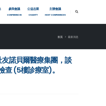
出
參與會議
公益志業
主辦會議
CONFERENCES
CHARITY
HOST CONFERENCES
首頁
最新消息
id社友諾貝爾醫療集團，談
查 (5樓診療室)。