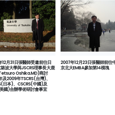
7年12月31日張醫師受邀前往日
2007年12月23日張醫師前往
築波大學與JSCRS理事長大鹿
京北大EMBA參加第14模塊
etsuro Oshika.MD)商討
年及2009年TSCRS(台灣)、
RS(日本)、CSCRS(中國)及
(美國)合辦學術研討會事宜