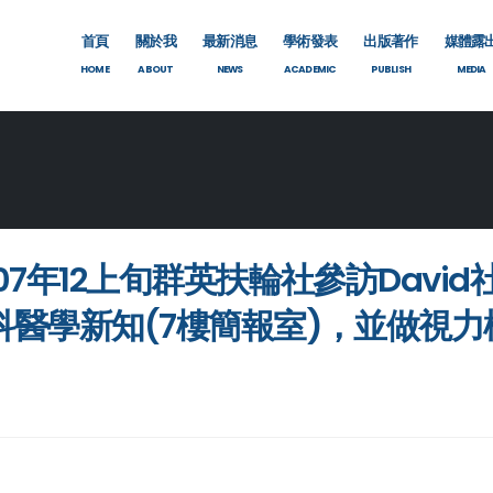
首頁
關於我
最新消息
學術發表
出版著作
媒體露
HOME
ABOUT
NEWS
ACADEMIC
PUBLISH
MEDIA
007年12上旬群英扶輪社參訪Dav
科醫學新知(7樓簡報室)，並做視力檢