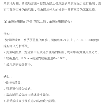
角膜地形圖。角膜地形圖可以對角膜上任意點的角膜屈光力進行檢測，因
而可獲得更多的信息量，在角膜屈光力的檢測中具有重要的臨床意義。
(1) 角膜地形圖的評價(同第二節，角膜地形圖部分)
優點：
1 測量區域大。幾乎覆蓋整個角膜，面積達95％以上，7000∼8000個數
據點進入分析系統。
2 測量範圍廣。對過於平坦或過於陡峭的角膜，均可準確測量其屈光力。
3 精確度高。8.0mm範圍內精確度達0∼0.07D。
4 受角膜病變影響小。
缺點：
1 價格較昂貴。
2 對周邊角膜欠敏感。
3 當非球面成分增加時準確性降低。
4 易受眼眶高度及眼球內陷程度的影響。