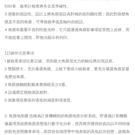
50D者，曲率計檢查將失去其準確性。
3 測量的假設性。設計上將角膜假設為對稱的規則圓柱體；因此對病變角
膜及不規則角膜，可導致曲率值及軸向的錯誤。
4 角膜有嚴重不規則性散光時，它只能通過角膜影像環從形態上反映，而
不能從量上體現，即無法顯示和列印。
(2)操作注意事項
1 被檢查者頭位要正確。否則最大角膜屈光力的軸位將出現誤差。
2 雙眼睜大，充分暴露角膜。上瞼下垂或小瞼裂者，要充分暴露角膜並避
免壓迫角膜。
3 角膜接觸鏡配戴者應摘鏡至少2週。
4 設備應定期檢測及校對。
5 測量環境應保持適當的濕度和清潔度。
2. 角膜地形圖 也稱為計算機輔助的角膜地形分析系統。即通過計算機圖
像處理系統將角膜形態進行數字化分析，然而將所獲得的資訊以不同特徵
的彩色形態圖來表現，因其恰似地理學中地表面的高低起伏狀態，故稱為