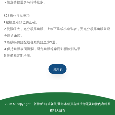
5 檢查參數過多時耗時較多。
(2) 操作注意事項
1 被檢查者頭位要正確。
2 雙眼睜大，充分暴露角膜。上瞼下垂或小瞼裂者，要充分暴露角膜並避
免壓迫角膜。
3 角膜接觸鏡配戴者應摘鏡至少2週。
4 保持角膜表面濕潤，避免角膜乾燥而影響檢測結果。
5 設備應定期檢測。
回列表
2025 ©
copyright
- 版權所有/張朝凱 醫師.本網頁各鏈接標題及鏈接內容歸原
權利人所有