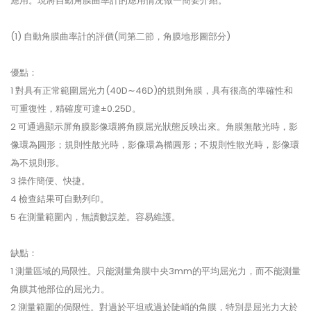
應用。現將自動角膜曲率計的應用情況做一簡要介紹。
(1) 自動角膜曲率計的評價(同第二節，角膜地形圖部分)
優點：
1 對具有正常範圍屈光力(40D∼46D)的規則角膜，具有很高的準確性和
可重復性，精確度可達±0.25D。
2 可通過顯示屏角膜影像環將角膜屈光狀態反映出來。角膜無散光時，影
像環為圓形；規則性散光時，影像環為橢圓形；不規則性散光時，影像環
為不規則形。
3 操作簡便、快捷。
4 檢查結果可自動列印。
5 在測量範圍內，無讀數誤差。容易維護。
缺點：
1 測量區域的局限性。只能測量角膜中央3mm的平均屈光力，而不能測量
角膜其他部位的屈光力。
2 測量範圍的侷限性。對過於平坦或過於陡峭的角膜，特別是屈光力大於